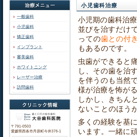
小児歯科治療
一般歯科
小児期の歯科治
小児歯科
並びを治すだけ
矯正歯科
っての
歯との付
もあるのです。
インプラント
審美歯科
虫歯ができると
ホワイトニング
し、その歯を治
レーザー治療
を伴うのも当然
訪問歯科
様が治療を怖が
しかし、きちん
ないことのほう
多くの経験を基
〒791-0503
います。一緒に
愛媛県西条市丹原町今井376-1