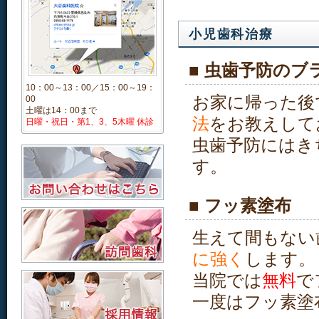
小児歯科治療
■ 虫歯予防のブ
10：00～13：00／15：00～19：
お家に帰った後
00
土曜は14：00まで
法
をお教えして
日曜・祝日・第1、3、5木曜 休診
虫歯予防にはき
す。
■ フッ素塗布
生えて間もない
に強く
します。
当院では
無料
で
一度はフッ素塗