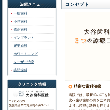
コンセプト
一般歯科
小児歯科
矯正歯科
インプラント
審美歯科
ホワイトニング
レーザー治療
訪問歯科
精密な歯科治療
当院では、最新式のCTを
比べ歯や歯根の骨を立体的
〒791-0503
愛媛県西条市丹原町今井376-1
よりも精密な診療を行えま