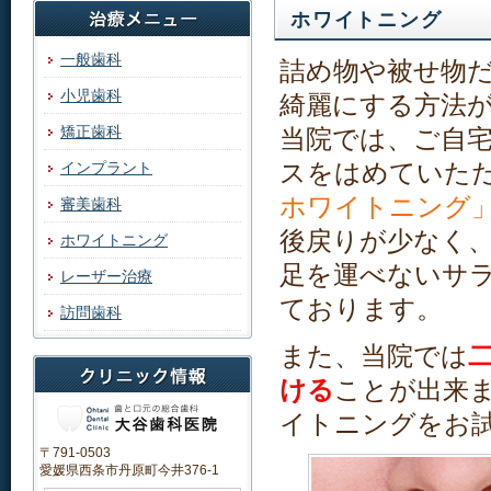
ホワイトニング
一般歯科
詰め物や被せ物
小児歯科
綺麗にする方法
矯正歯科
当院では、ご自
スをはめていた
インプラント
ホワイトニング
審美歯科
後戻りが少なく
ホワイトニング
足を運べないサ
レーザー治療
ております。
訪問歯科
また、当院では
ける
ことが出来
イトニングをお
〒791-0503
愛媛県西条市丹原町今井376-1